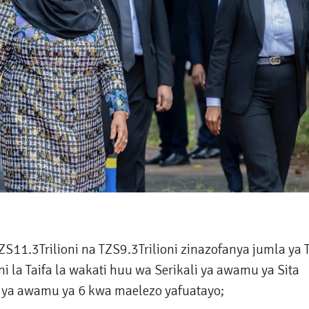
S11.3Trilioni na TZS9.3Trilioni zinazofanya jumla ya 
i la Taifa la wakati huu wa Serikali ya awamu ya Sita
li ya awamu ya 6 kwa maelezo yafuatayo;