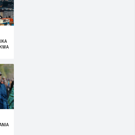
LIKA
 KWA
ANIA