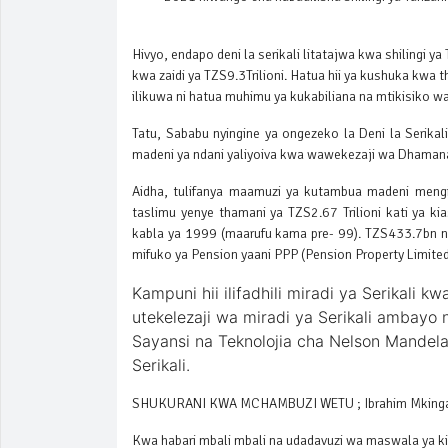
Hivyo, endapo deni la serikali litatajwa kwa shilingi
kwa zaidi ya TZS9.3Trilioni. Hatua hii ya kushuka kwa t
ilikuwa ni hatua muhimu ya kukabiliana na mtikisiko w
Tatu, Sababu nyingine ya ongezeko la Deni la Serika
madeni ya ndani yaliyoiva kwa wawekezaji wa Dhamana za
Aidha, tulifanya maamuzi ya kutambua madeni mengin
taslimu yenye thamani ya TZS2.67 Trilioni kati ya k
kabla ya 1999 (maarufu kama pre- 99). TZS433.7bn n
mifuko ya Pension yaani PPP (Pension Property Limite
Kampuni hii ilifadhili miradi ya Serikali k
utekelezaji wa miradi ya Serikali ambay
Sayansi na Teknolojia cha Nelson Mandel
Serikali.
SHUKURANI KWA MCHAMBUZI WETU ; Ibrahim Mkinga
Kwa habari mbali mbali na udadavuzi wa maswala ya k