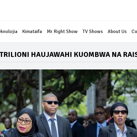
eknolojia
Kimataifa
Mr Right Show
TV Shows
About Us
Co
3 TRILIONI HAUJAWAHI KUOMBWA NA RAIS