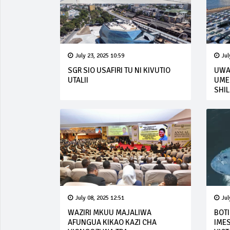
July 23, 2025 10:59
Jul
SGR SIO USAFIRI TU NI KIVUTIO
UWA
UTALII
UMEK
SHIL
July 08, 2025 12:51
Jul
WAZIRI MKUU MAJALIWA
BOTI
AFUNGUA KIKAO KAZI CHA
IME