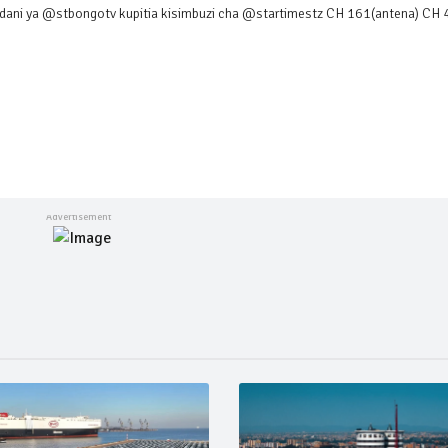
ndani ya @stbongotv kupitia kisimbuzi cha @startimestz CH 161(antena) CH