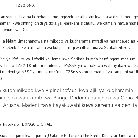
TZS2,650.
 ya Tanzania ni lazima lionekane limeongezeka mathalani kwa sasa deni limeong
hamani kwa shilingi dhidi ya dola ya Marekani isichukuliwe kama ni hatua hasi 
a uchumi wa Dunia.
li la Ndani limechangiwa na mikopo ya kugharamia miradi ya maendeleo na 
 Serikali kwa utaratibu wa kulipia mtaji wa dhamana za Serikali zilizoiva.
e ya Mifuko ya Hifadhi ya Jamii kwa Serikali kupitia hatifungani maalumu 
iasi hicho TZS2.18Trilioni madeni ya PSSSF ya waliokuwa wafanyakazi wa Se
i madeni ya NSSF ya muda mrefu na TZS63.52bn ni madeni ya kampuni ya Ub
d)
wa kutoa mikopo kwa vipindi tofauti kwa ajili ya kugharamia
o ni ujenzi wa ukumbi wa Bunge-Dodoma na ujenzi wa Chuo c
a, Arusha. Madeni haya hayakuwahi kuwa sehemu ya deni la
 kutoka ST BONGO DIGITAL.
isiasa na jamii kwa ujumla ,Usikose Kutazama The Bantu Kila siku Jumatatu