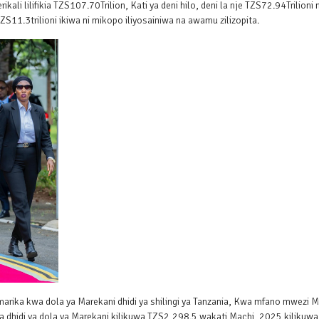
li lilifikia TZS107.70Trilion, Kati ya deni hilo, deni la nje TZS72.94Trilioni 
 TZS11.3trilioni ikiwa ni mikopo iliyosainiwa na awamu zilizopita.
uimarika kwa dola ya Marekani dhidi ya shilingi ya Tanzania, Kwa mfano mwezi 
ia dhidi ya dola ya Marekani kilikuwa TZS2,298.5 wakati Machi, 2025 kilikuwa