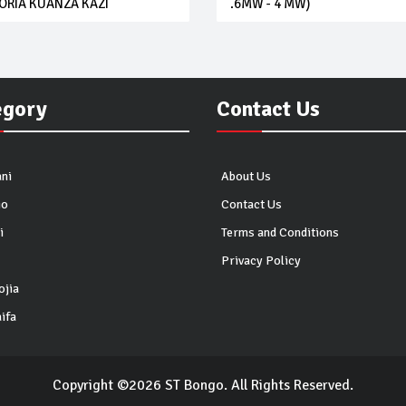
ORIA KUANZA KAZI
.6MW - 4 MW)
egory
Contact Us
ni
About Us
io
Contact Us
i
Terms and Conditions
Privacy Policy
ojia
ifa
Copyright ©2026 ST Bongo. All Rights Reserved.