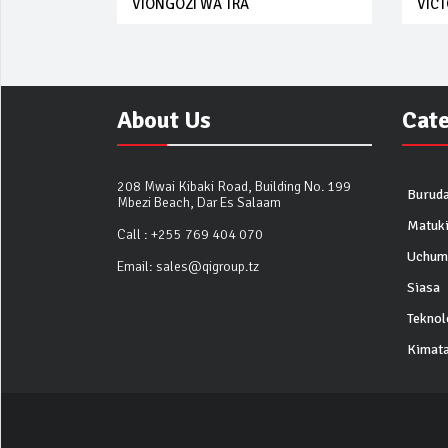
VIONGOZI WA TRA
VICT
About Us
Cat
208 Mwai Kibaki Road, Building No. 199
Buruda
Mbezi Beach, Dar Es Salaam
Matuk
Call :
+255 769 404 070
Uchum
Email:
sales@qigroup.tz
Siasa
Teknol
Kimata