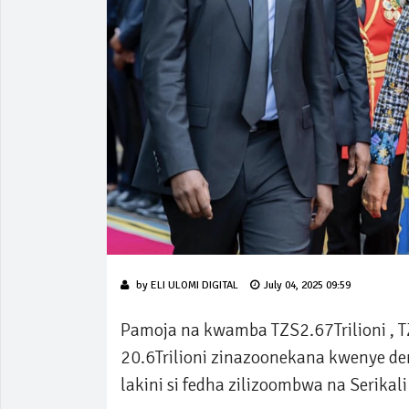
by
ELI ULOMI DIGITAL
July 04, 2025 09:59
Pamoja na kwamba TZS2.67Trilioni , TZ
20.6Trilioni zinazoonekana kwenye den
lakini si fedha zilizoombwa na Serika