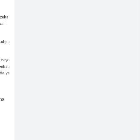
ezeka
bali
kulipa
isiyo
rikali
ia ya
ha