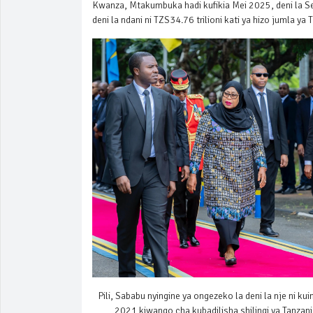
Kwanza, Mtakumbuka hadi kufikia Mei 2025, deni la Serika
deni la ndani ni TZS34.76 trilioni kati ya hizo jumla ya
Pili, Sababu nyingine ya ongezeko la deni la nje ni k
2021 kiwango cha kubadilisha shilingi ya Tanzan