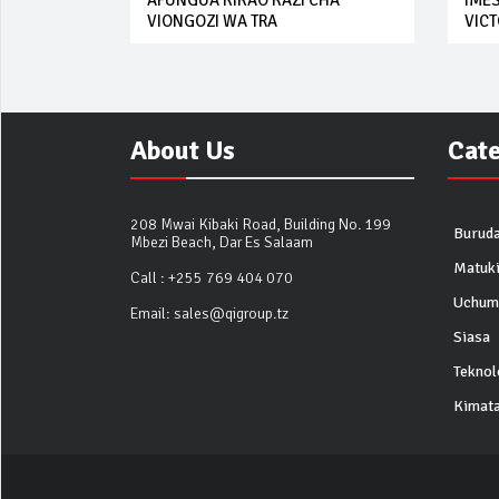
AFUNGUA KIKAO KAZI CHA
IME
VIONGOZI WA TRA
VICT
About Us
Cat
208 Mwai Kibaki Road, Building No. 199
Buruda
Mbezi Beach, Dar Es Salaam
Matuk
Call :
+255 769 404 070
Uchum
Email:
sales@qigroup.tz
Siasa
Teknol
Kimata