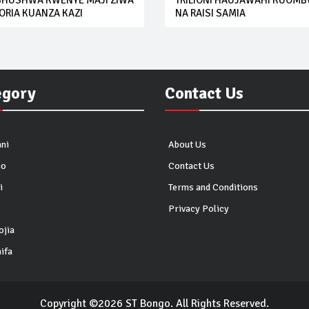
SHUSHWA KWENYE MAJI ZIWA
TRILIONI HAUJAWAHI KUOM
ORIA KUANZA KAZI
NA RAISI SAMIA
egory
Contact Us
ni
About Us
io
Contact Us
i
Terms and Conditions
Privacy Policy
ojia
ifa
Copyright ©2026 ST Bongo. All Rights Reserved.