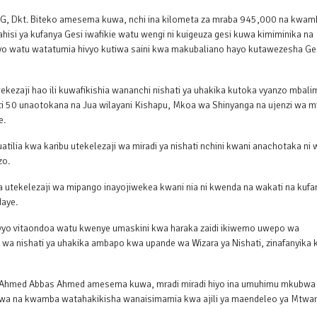
NG, Dkt. Biteko amesema kuwa, nchi ina kilometa za mraba 945,000 na kwam
hisi ya kufanya Gesi iwafikie watu wengi ni kuigeuza gesi kuwa kimiminika na
o watu watatumia hivyo kutiwa saini kwa makubaliano hayo kutawezesha Ge
ekezaji hao ili kuwafikishia wananchi nishati ya uhakika kutoka vyanzo mbali
i 50 unaotokana na Jua wilayani Kishapu, Mkoa wa Shinyanga na ujenzi wa mi
e.
ilia kwa karibu utekelezaji wa miradi ya nishati nchini kwani anachotaka ni 
zo.
ka utekelezaji wa mipango inayojiwekea kwani nia ni kwenda na wakati na kufa
daye.
vyo vitaondoa watu kwenye umaskini kwa haraka zaidi ikiwemo uwepo wa
 wa nishati ya uhakika ambapo kwa upande wa Wizara ya Nishati, zinafanyika k
Ahmed Abbas Ahmed amesema kuwa, mradi miradi hiyo ina umuhimu mkubwa
shwa na kwamba watahakikisha wanaisimamia kwa ajili ya maendeleo ya Mtwar