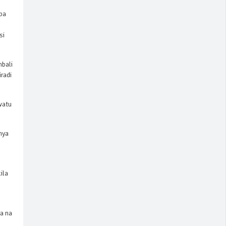
ba
si
mbali
radi
watu
nya
ila
a na