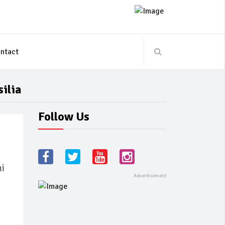
ntact
silia
Follow Us
ni