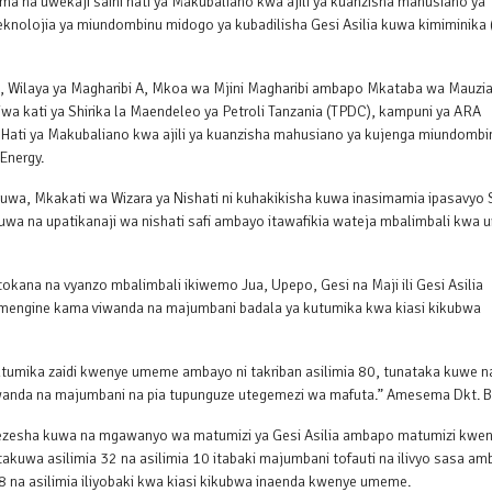
ma na uwekaji saini hati ya Makubaliano kwa ajili ya kuanzisha mahusiano ya
nolojia ya miundombinu midogo ya kubadilisha Gesi Asilia kuwa kimiminika 
024, Wilaya ya Magharibi A, Mkoa wa Mjini Magharibi ambapo Mkataba wa Mauzi
iwa kati ya Shirika la Maendeleo ya Petroli Tanzania (TPDC), kampuni ya ARA
ati ya Makubaliano kwa ajili ya kuanzisha mahusiano ya kujenga miundombi
Energy.
uwa, Mkakati wa Wizara ya Nishati ni kuhakikisha kuwa inasimamia ipasavyo 
a na upatikanaji wa nishati safi ambayo itawafikia wateja mbalimbali kwa ur
okana na vyanzo mbalimbali ikiwemo Jua, Upepo, Gesi na Maji ili Gesi Asilia
 mengine kama viwanda na majumbani badala ya kutumika kwa kiasi kikubwa
a kutumika zaidi kwenye umeme ambayo ni takriban asilimia 80, tunataka kuwe n
viwanda na majumbani na pia tupunguze utegemezi wa mafuta.” Amesema Dkt. B
esha kuwa na mgawanyo wa matumizi ya Gesi Asilia ambapo matumizi kwe
akuwa asilimia 32 na asilimia 10 itabaki majumbani tofauti na ilivyo sasa a
8 na asilimia iliyobaki kwa kiasi kikubwa inaenda kwenye umeme.