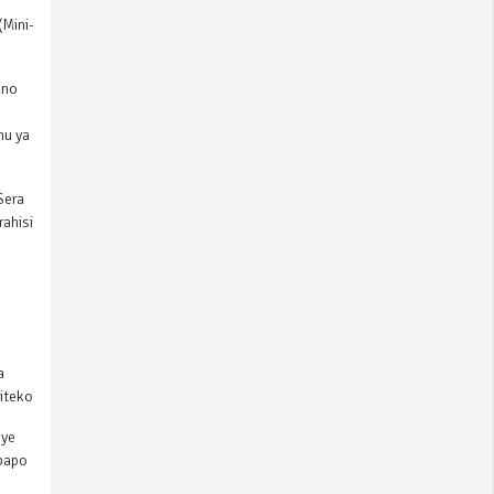
(Mini-
ano
nu ya
Sera
ahisi
a
iteko
nye
mbapo