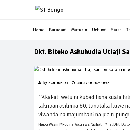
Home
Burudani
Matukio
Uchumi
Siasa
T
Dkt. Biteko Ashuhudia Utiaji Sa
by
PAUL JUNIOR
January 10, 2024 10:58
“Mkakati wetu ni kubadilisha suala hi
takriban asilimia 80, tunataka kuwe n
viwanda na majumbani na pia tupungu
Naibu Waziri Mkuu na Waziri wa Nishati, Mhe. Dkt. Dot