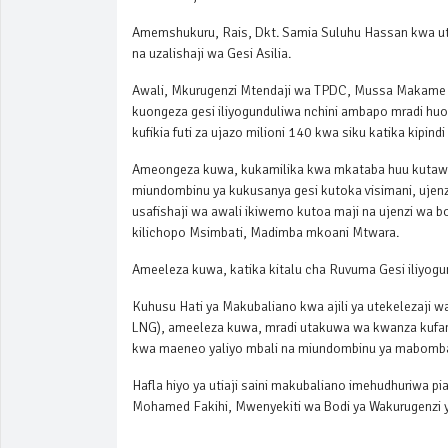
Amemshukuru, Rais, Dkt. Samia Suluhu Hassan kwa ute
na uzalishaji wa Gesi Asilia.
Awali, Mkurugenzi Mtendaji wa TPDC, Mussa Makame a
kuongeza gesi iliyogunduliwa nchini ambapo mradi huo 
kufikia futi za ujazo milioni 140 kwa siku katika kipind
Ameongeza kuwa, kukamilika kwa mkataba huu kutaweze
miundombinu ya kukusanya gesi kutoka visimani, ujen
usafishaji wa awali ikiwemo kutoa maji na ujenzi wa bo
kilichopo Msimbati, Madimba mkoani Mtwara.
Ameeleza kuwa, katika kitalu cha Ruvuma Gesi iliyogund
Kuhusu Hati ya Makubaliano kwa ajili ya utekelezaji w
LNG), ameeleza kuwa, mradi utakuwa wa kwanza kufany
kwa maeneo yaliyo mbali na miundombinu ya mabomba n
Hafla hiyo ya utiaji saini makubaliano imehudhuriwa 
Mohamed Fakihi, Mwenyekiti wa Bodi ya Wakurugenzi 