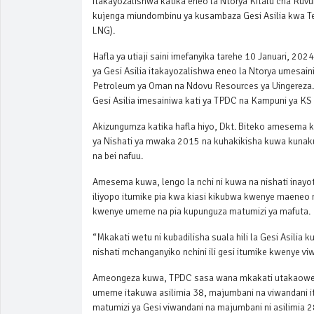
itakayozalishwa katika eneo la Ntorya Kitalu cha Ruvu
kujenga miundombinu ya kusambaza Gesi Asilia kwa Tek
LNG).
Hafla ya utiaji saini imefanyika tarehe 10 Januari, 2
ya Gesi Asilia itakayozalishwa eneo la Ntorya umesain
Petroleum ya Oman na Ndovu Resources ya Uingereza.H
Gesi Asilia imesainiwa kati ya TPDC na Kampuni ya KS 
Akizungumza katika hafla hiyo, Dkt. Biteko amesema k
ya Nishati ya mwaka 2015 na kuhakikisha kuwa kunakuw
na bei nafuu.
Amesema kuwa, lengo la nchi ni kuwa na nishati inayot
iliyopo itumike pia kwa kiasi kikubwa kwenye maeneo
kwenye umeme na pia kupunguza matumizi ya mafuta.
“Mkakati wetu ni kubadilisha suala hili la Gesi Asili
nishati mchanganyiko nchini ili gesi itumike kwenye 
Ameongeza kuwa, TPDC sasa wana mkakati utakaowez
umeme itakuwa asilimia 38, majumbani na viwandani it
matumizi ya Gesi viwandani na majumbani ni asilimia 2