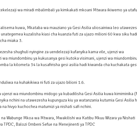
kelezaji wa miradi mbalimbali ya kimkakati mkoani Mtwara ikiwemo ya utafu
lisema kuwa, Mkataba wa mauziano ya Gesi Asilia uliosainiwa leo utaweze
unategemea kuzalisha kiasi cha kuanzia futi za ujazo milioni 60 kwa siku had
i cha miaka 3.
sha shughuli nyingine za uendelezaji kufanyika kama vile, ujenzi wa
zi wa miundombinu ya kukusanya gesi kutoka visimani, ujenzi wa miundombinu
mba la kilometa 34 la kusafirisha gesi asilia hadi kiwanda cha kuchakata ges
uliwa na kuhakikiwa ni futi za ujazo bilioni 1.6.
a ujenzi wa miundombinu midogo ya kubadilisha Gesi Asilia kuwa kimiminika (
ika nchini na utawezesha kupunguza kiu ya watanzania kutumia Gesi Asilia 
a hivyo kuchochea matumizi ya nishati safi nchini.
pia na Wabunge Mkoa wa Mtwara, Mwakilishi wa Katibu Mkuu Wizara ya Nishati
ya TPDC, Balozi Ombeni Sefue na Menejinenti ya TPDC