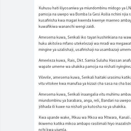
Kuhusu hati iliyosaniwa ya miundombinu midogo ya L
pamoja na uwepo wa Bomba la Gesi Asilia nchini njia ra
kusafirisha kwa magari kwenda kwenye maeneo ambay
kuwafikiwa wananchi wengi zaidi.
Amesema kuwa, Serikali iko tayari kushirikiana na waw
huku akitolea mfano utekelezaji wa mradi wa megawat
mingine ya uzalishaji, usafirishaji na usambazaji umem
Ameeleza kuwa, Rais, Dkt. Samia Suluhu Hassan anafuat
wapate umeme wa uhakika pamoja na nishati nyingine
Vilevile, amesema kuwa, Serikali haitaki urasimu kati
vitu vitokee kwa manufaa ya kizazi cha sasa na cha ba
Amesema kuwa, Serikali inaangalia vitu muhimu amba
miundombinu ya barabara, anga, reli, Bandari na uwepo
jitihada ili kuwe na nishati ya kutosha na ya uhakika.
Kwa upande wake, Mkuu wa Mkoa wa Mtwara, Kanali 
ikiwemo katika mikoa ambapo rasilimali hiyo inazali
nchi kwa ujumla.