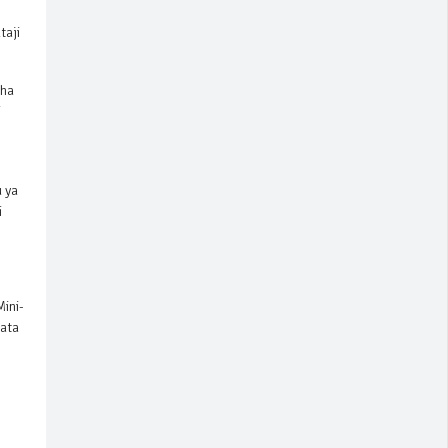
taji
sha
i
 ya
i
Mini-
hata