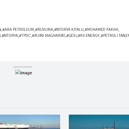
N
,
#ARA PETROLEUM
,
#RUVUMA
,
#NTORYA KITALU
,
#MOHAMED FAKIHI
,
N
,
#NTORYA
,
#TPDC
,
#MJINI MAGHARIBI
,
#GESI
,
#KS ENERGY
,
#PETROLI TANZ