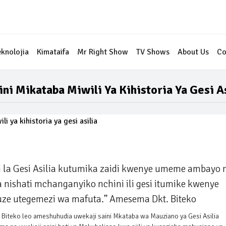
eknolojia
Kimataifa
Mr Right Show
TV Shows
About Us
Co
ini Mikataba Miwili Ya Kihistoria Ya Gesi A
li la Gesi Asilia kutumika zaidi kwenye umeme ambayo 
a nishati mchanganyiko nchini ili gesi itumike kwenye
ze utegemezi wa mafuta.” Amesema Dkt. Biteko
o Biteko leo ameshuhudia uwekaji saini Mkataba wa Mauziano ya Gesi Asilia