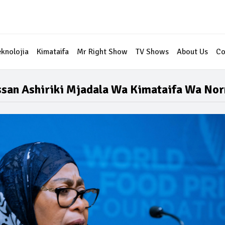
eknolojia
Kimataifa
Mr Right Show
TV Shows
About Us
Co
ssan Ashiriki Mjadala Wa Kimataifa Wa Nor