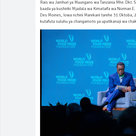
Rais wa Jamhuri ya Muungano wa Tanzania Mhe. Dkt.
baada ya kushiriki Mjadala wa Kimataifa wa Norman E.
Des Moines, Iowa nchini Marekani tarehe 31 Oktoba,
kutafuta suluhu ya changamoto ya upatikanaji wa chak