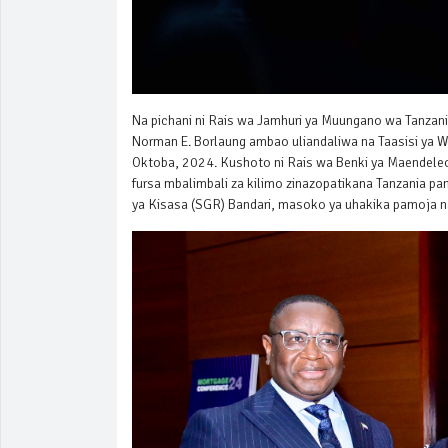
Na pichani ni Rais wa Jamhuri ya Muungano wa Tanza
Norman E. Borlaung ambao uliandaliwa na Taasisi ya W
Oktoba, 2024. Kushoto ni Rais wa Benki ya Maendeleo 
fursa mbalimbali za kilimo zinazopatikana Tanzania pa
ya Kisasa (SGR) Bandari, masoko ya uhakika pamoja n