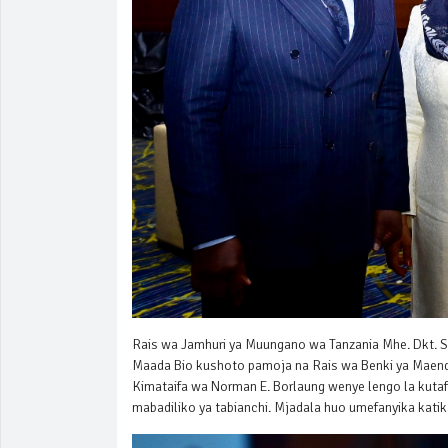
Rais wa Jamhuri ya Muungano wa Tanzania Mhe. Dkt. S
Maada Bio kushoto pamoja na Rais wa Benki ya Maende
Kimataifa wa Norman E. Borlaung wenye lengo la kuta
mabadiliko ya tabianchi. Mjadala huo umefanyika kati