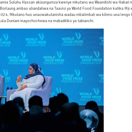
 Samia Suluhu Hassan akizungumza kwenye mkutano wa Waandishi wa Habari 
 Borlaung ambao uliandaliwa na Taasisi ya World Food Foundation katika Mji 
 2024. Mkutano huo unaowakutanisha wadau mbalimbali wa kilimo una lengo 
ula Duniani inayochochewa na mabadiliko ya tabianchi.