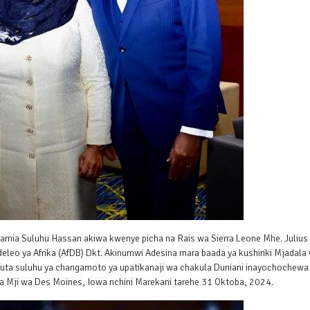
amia Suluhu Hassan akiwa kwenye picha na Rais wa Sierra Leone Mhe. Julius
leo ya Afrika (AfDB) Dkt. Akinumwi Adesina mara baada ya kushiriki Mjadala
futa suluhu ya changamoto ya upatikanaji wa chakula Duniani inayochochewa
ka Mji wa Des Moines, Iowa nchini Marekani tarehe 31 Oktoba, 2024.