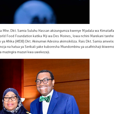
nia Mhe. Dkt. Samia Suluhu Hassan akizungumza kwenye Mjadala wa Kimataif
orld Food Foundation katika Mji wa Des Moines, Iowa nchini Marekani tarehe
ya Afrika (AfDB) Dkt. Akinumwi Adesina akimsikiliza. Rais Dkt. Samia ameele
moja na hatua ya Serikali yake kuboresha Miundombinu ya usafirishaji ikiwemo
a mazingira mazuri kwa uwekezaji.