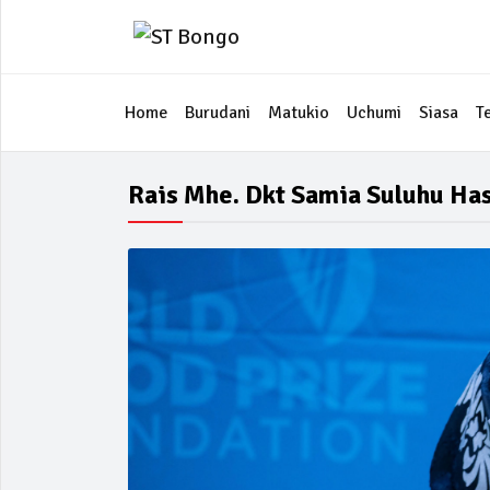
Home
Burudani
Matukio
Uchumi
Siasa
T
Rais Mhe. Dkt Samia Suluhu Ha