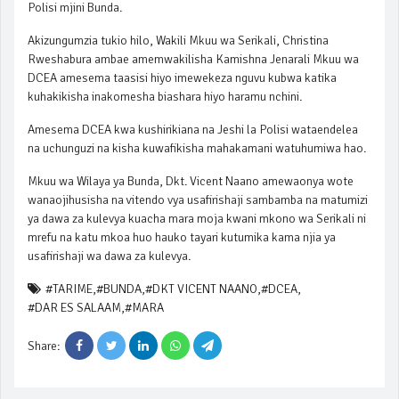
Polisi mjini Bunda.
Akizungumzia tukio hilo, Wakili Mkuu wa Serikali, Christina
Rweshabura ambae amemwakilisha Kamishna Jenarali Mkuu wa
DCEA amesema taasisi hiyo imewekeza nguvu kubwa katika
kuhakikisha inakomesha biashara hiyo haramu nchini.
Amesema DCEA kwa kushirikiana na Jeshi la Polisi wataendelea
na uchunguzi na kisha kuwafikisha mahakamani watuhumiwa hao.
Mkuu wa Wilaya ya Bunda, Dkt. Vicent Naano amewaonya wote
wanaojihusisha na vitendo vya usafirishaji sambamba na matumizi
ya dawa za kulevya kuacha mara moja kwani mkono wa Serikali ni
mrefu na katu mkoa huo hauko tayari kutumika kama njia ya
usafirishaji wa dawa za kulevya.
#TARIME
,
#BUNDA
,
#DKT VICENT NAANO
,
#DCEA
,
#DAR ES SALAAM
,
#MARA
Share: