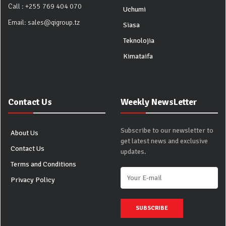
Call :
+255 769 404 070
Uchumi
Email:
sales@qigroup.tz
Siasa
Teknolojia
Kimataifa
Contact Us
Weekly NewsLetter
Subscribe to our newsletter to
About Us
get latest news and exclusive
Contact Us
updates.
Terms and Conditions
Privacy Policy
SUBSCRIBE