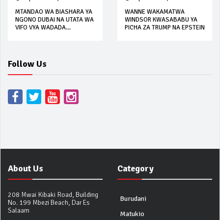
MTANDAO WA BIASHARA YA
WANNE WAKAMATWA
NGONO DUBAI NA UTATA WA
WINDSOR KWASABABU YA
VIFO VYA WADADA
PICHA ZA TRUMP NA EPSTEIN
WANAOPELEKWA KWA
AHADI YA KUPEWA KAZI
Follow Us
About Us
Category
208 Mwai Kibaki Road, Building
Burudani
No. 199 Mbezi Beach, Dar Es
Salaam
Matukio