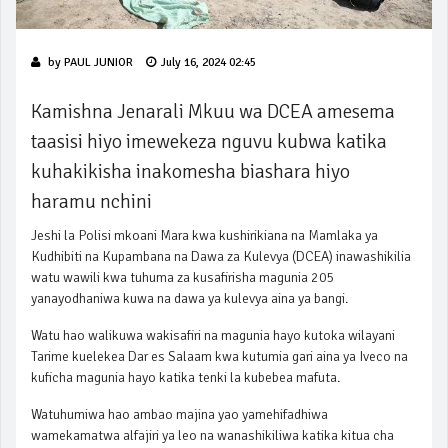
by
PAUL JUNIOR
July 16, 2024 02:45
Kamishna Jenarali Mkuu wa DCEA amesema
taasisi hiyo imewekeza nguvu kubwa katika
kuhakikisha inakomesha biashara hiyo
haramu nchini
Jeshi la Polisi mkoani Mara kwa kushirikiana na Mamlaka ya
Kudhibiti na Kupambana na Dawa za Kulevya (DCEA) inawashikilia
watu wawili kwa tuhuma za kusafirisha magunia 205
yanayodhaniwa kuwa na dawa ya kulevya aina ya bangi.
Watu hao walikuwa wakisafiri na magunia hayo kutoka wilayani
Tarime kuelekea Dar es Salaam kwa kutumia gari aina ya Iveco na
kuficha magunia hayo katika tenki la kubebea mafuta.
Watuhumiwa hao ambao majina yao yamehifadhiwa
wamekamatwa alfajiri ya leo na wanashikiliwa katika kitua cha