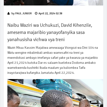
by
PAUL JUNIOR
April 22, 2024 02:38
Naibu Waziri wa Uchukuzi, David Kihenzile,
amesema majaribio yanayofanyika sasa
yanahusisha vichwa vya treni
Waziri Mkuu Kassim Majaliwa amewaaga Viongozi wa Dini 104 na
Watu wengine mbalimbali ambao wamesafiri na treni ya
mwendokasi ambayo imefanya safari yake ya kwanza ya majaribio
April 21,2024 kutoka Dar es salaam kuelekea Dodoma ambako
wamekwenda kushiriki Ibada maalum ya kuliombea Taifa
inayotarajiwa kufanyika Jumatatu April 22,2024.