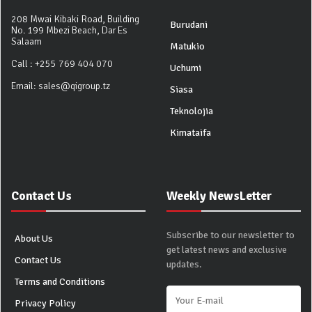
208 Mwai Kibaki Road, Building
Burudani
No. 199 Mbezi Beach, Dar Es
Salaam
Matukio
Call :
+255 769 404 070
Uchumi
Email:
sales@qigroup.tz
Siasa
Teknolojia
Kimataifa
Contact Us
Weekly NewsLetter
Subscribe to our newsletter to
About Us
get latest news and exclusive
Contact Us
updates.
Terms and Conditions
Privacy Policy