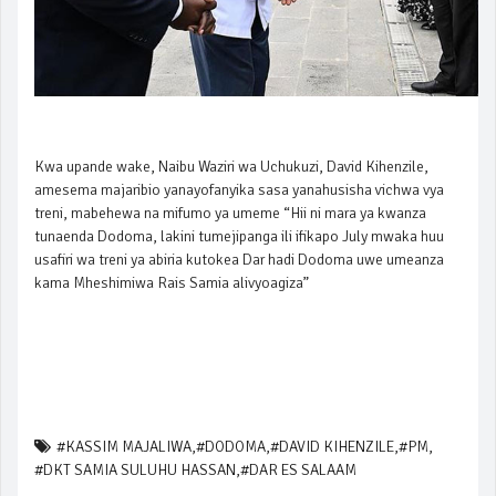
Kwa upande wake, Naibu Waziri wa Uchukuzi, David Kihenzile,
amesema majaribio yanayofanyika sasa yanahusisha vichwa vya
treni, mabehewa na mifumo ya umeme “Hii ni mara ya kwanza
tunaenda Dodoma, lakini tumejipanga ili ifikapo July mwaka huu
usafiri wa treni ya abiria kutokea Dar hadi Dodoma uwe umeanza
kama Mheshimiwa Rais Samia alivyoagiza”
#KASSIM MAJALIWA
,
#DODOMA
,
#DAVID KIHENZILE
,
#PM
,
#DKT SAMIA SULUHU HASSAN
,
#DAR ES SALAAM