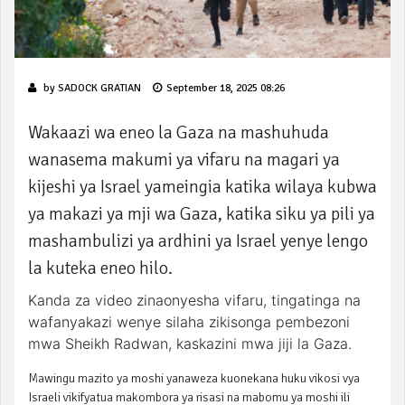
by
SADOCK GRATIAN
September 18, 2025 08:26
Wakaazi wa eneo la Gaza na mashuhuda
wanasema makumi ya vifaru na magari ya
kijeshi ya Israel yameingia katika wilaya kubwa
ya makazi ya mji wa Gaza, katika siku ya pili ya
mashambulizi ya ardhini ya Israel yenye lengo
la kuteka eneo hilo.
Kanda za video zinaonyesha vifaru, tingatinga na
wafanyakazi wenye silaha zikisonga pembezoni
mwa Sheikh Radwan, kaskazini mwa jiji la Gaza.
Mawingu mazito ya moshi yanaweza kuonekana huku vikosi vya
Israeli vikifyatua makombora ya risasi na mabomu ya moshi ili