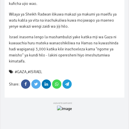
kuficha ujio wao.
Wilaya ya Sheikh Radwan ilikuwa makazi ya makumi ya maelfu ya
watu kabla ya vita na inachukuliwa kuwa mojawapo ya maeneo
yenye wakazi wengi zaidi wa jiji hilo.
Israel inasema lengo la mashambulizi yake katika mji wa Gaza ni
kuwaachia huru mateka wanaoshikiliwa na Hamas na kuwashinda
hadi wapiganaji 3,000 katika kile inachoeleza kama "ngome ya
mwisho" ya kundi hilo - lakini operesheni hiyo imeshutumiwa
kimataifa.
#GAZA
,
#ISRAEL
Share: