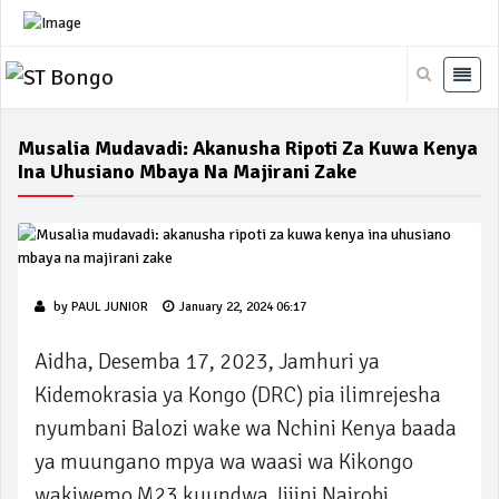
Musalia Mudavadi: Akanusha Ripoti Za Kuwa Kenya
Ina Uhusiano Mbaya Na Majirani Zake
by
PAUL JUNIOR
January 22, 2024 06:17
Aidha, Desemba 17, 2023, Jamhuri ya
Kidemokrasia ya Kongo (DRC) pia ilimrejesha
nyumbani Balozi wake wa Nchini Kenya baada
ya muungano mpya wa waasi wa Kikongo
wakiwemo M23 kuundwa Jijini Nairobi