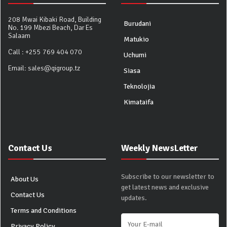
208 Mwai Kibaki Road, Building
Burudani
No. 199 Mbezi Beach, Dar Es
Salaam
Matukio
Call :
+255 769 404 070
Uchumi
Email:
sales@qigroup.tz
Siasa
Teknolojia
Kimataifa
Contact Us
Weekly NewsLetter
Subscribe to our newsletter to
About Us
get latest news and exclusive
Contact Us
updates.
Terms and Conditions
Privacy Policy