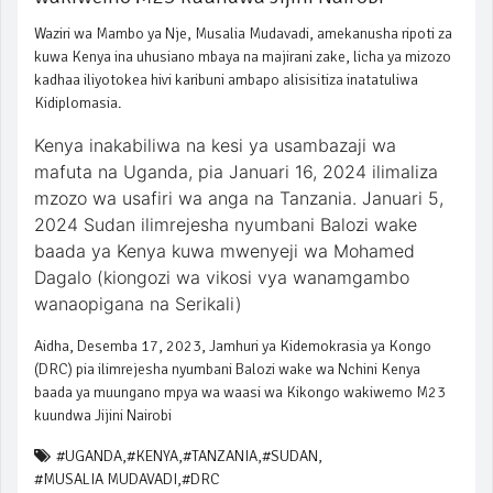
Waziri wa Mambo ya Nje, Musalia Mudavadi, amekanusha ripoti za
kuwa Kenya ina uhusiano mbaya na majirani zake, licha ya mizozo
kadhaa iliyotokea hivi karibuni ambapo alisisitiza inatatuliwa
Kidiplomasia.
Kenya inakabiliwa na kesi ya usambazaji wa
mafuta na Uganda, pia Januari 16, 2024 ilimaliza
mzozo wa usafiri wa anga na Tanzania. Januari 5,
2024 Sudan ilimrejesha nyumbani Balozi wake
baada ya Kenya kuwa mwenyeji wa Mohamed
Dagalo (kiongozi wa vikosi vya wanamgambo
wanaopigana na Serikali)
Aidha, Desemba 17, 2023, Jamhuri ya Kidemokrasia ya Kongo
(DRC) pia ilimrejesha nyumbani Balozi wake wa Nchini Kenya
baada ya muungano mpya wa waasi wa Kikongo wakiwemo M23
kuundwa Jijini Nairobi
#UGANDA
,
#KENYA
,
#TANZANIA
,
#SUDAN
,
#MUSALIA MUDAVADI
,
#DRC