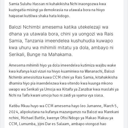
Samia Suluhu Hassan ni kuhakikisha Nchi inaongozwa kwa
kuzingatia misingi ya demokrasia na utawala bora na hivyo
haipaswi kutiliwa shaka hata kidogo.
Balozi Nchimbi amesema katika utekelezaji wa
dhana ya utawala bora, chini ya uongozi wa Rais
Samia, Tanzania imeendelea kushuhudia kuwapo
kwa uhuru wa mihimili mitatu ya dola, ambayo ni
Serikali, Bunge na Mahakama.
Amesema mihimili hiyo ya dola imeendelea kutimiza wajibu wake
kwa kufanya kazi vizuri na hivyo kuaminiwa na Wananachi, Balozi
Nchimbi amesisitiza kuwa CCM chini ya Rais Samia, kitahakikisha
dhamira hiyo pia inaendelezwa kwa vitendo kwa kuunga mkono
uwapo wa Serikali ya Umoja wa Kitaifa ya Zanzibar kwa maslahi ya
Nchi na Taifa kwani umoja huo ni zaidi ya vyama vya siasa.
Katibu Mkuu huyo wa CCM amesema hayo leo Jumanne, March 5,
2024, alipokutana na kufanya mazungumzo na Balozi wa Marekani
nchini, Michael Battle, kwenye Ofisi Ndogo ya Makao Makuu ya
CCM, Lumumba, jijini Dar es Salaam, ambapo viongozi hao