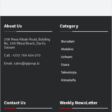
About Us
Category
208 Mwai Kibaki Road, Building
Burudani
No. 199 Mbezi Beach, Dar Es
Salaam
Matukio
Call :
+255 769 404 070
Uchumi
Email:
sales@qigroup.tz
Siasa
Teknolojia
Kimataifa
Contact Us
Weekly NewsLetter