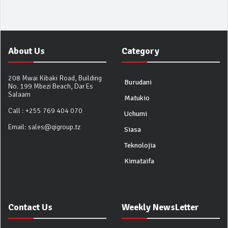
About Us
Category
208 Mwai Kibaki Road, Building
Burudani
No. 199 Mbezi Beach, Dar Es
Salaam
Matukio
Call :
+255 769 404 070
Uchumi
Email:
sales@qigroup.tz
Siasa
Teknolojia
Kimataifa
Contact Us
Weekly NewsLetter