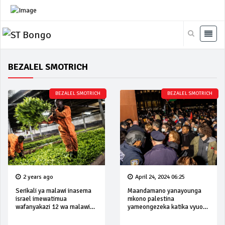
BEZALEL SMOTRICH
BEZALEL SMOTRICH
BEZALEL SMOTRICH
2 years ago
April 24, 2024 06:25
Serikali ya malawi inasema
Maandamano yanayounga
israel imewatimua
mkono palestina
wafanyakazi 12 wa malawi
yameongezeka katika vyuo
waliokuwa wameajiriwa
vikuu vya juu vya marekani