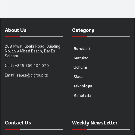
About Us
Category
208 Mwai Kibaki Road, Building
Burudani
No. 199 Mbezi Beach, Dar Es
Salaam
Matukio
Call :
+255 769 404 070
Uchumi
Email:
sales@qigroup.tz
Siasa
Teknolojia
Kimataifa
Contact Us
Weekly NewsLetter