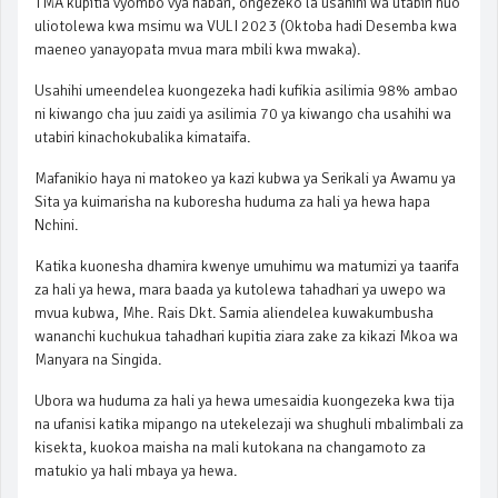
TMA kupitia vyombo vya habari, ongezeko la usahihi wa utabiri huo
uliotolewa kwa msimu wa VULI 2023 (Oktoba hadi Desemba kwa
maeneo yanayopata mvua mara mbili kwa mwaka).
Usahihi umeendelea kuongezeka hadi kufikia asilimia 98% ambao
ni kiwango cha juu zaidi ya asilimia 70 ya kiwango cha usahihi wa
utabiri kinachokubalika kimataifa.
Mafanikio haya ni matokeo ya kazi kubwa ya Serikali ya Awamu ya
Sita ya kuimarisha na kuboresha huduma za hali ya hewa hapa
Nchini.
Katika kuonesha dhamira kwenye umuhimu wa matumizi ya taarifa
za hali ya hewa, mara baada ya kutolewa tahadhari ya uwepo wa
mvua kubwa, Mhe. Rais Dkt. Samia aliendelea kuwakumbusha
wananchi kuchukua tahadhari kupitia ziara zake za kikazi Mkoa wa
Manyara na Singida.
Ubora wa huduma za hali ya hewa umesaidia kuongezeka kwa tija
na ufanisi katika mipango na utekelezaji wa shughuli mbalimbali za
kisekta, kuokoa maisha na mali kutokana na changamoto za
matukio ya hali mbaya ya hewa.