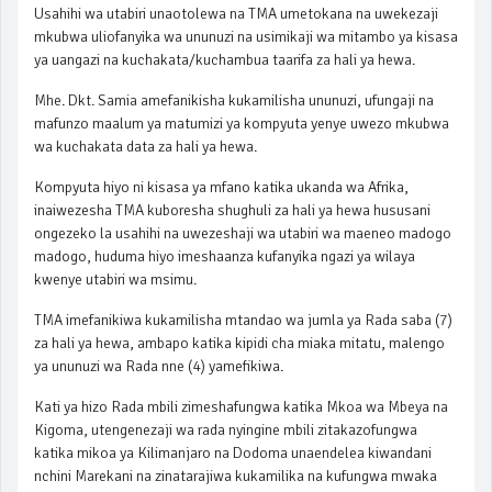
Usahihi wa utabiri unaotolewa na TMA umetokana na uwekezaji
mkubwa uliofanyika wa ununuzi na usimikaji wa mitambo ya kisasa
ya uangazi na kuchakata/kuchambua taarifa za hali ya hewa.
Mhe. Dkt. Samia amefanikisha kukamilisha ununuzi, ufungaji na
mafunzo maalum ya matumizi ya kompyuta yenye uwezo mkubwa
wa kuchakata data za hali ya hewa.
Kompyuta hiyo ni kisasa ya mfano katika ukanda wa Afrika,
inaiwezesha TMA kuboresha shughuli za hali ya hewa hususani
ongezeko la usahihi na uwezeshaji wa utabiri wa maeneo madogo
madogo, huduma hiyo imeshaanza kufanyika ngazi ya wilaya
kwenye utabiri wa msimu.
TMA imefanikiwa kukamilisha mtandao wa jumla ya Rada saba (7)
za hali ya hewa, ambapo katika kipidi cha miaka mitatu, malengo
ya ununuzi wa Rada nne (4) yamefikiwa.
Kati ya hizo Rada mbili zimeshafungwa katika Mkoa wa Mbeya na
Kigoma, utengenezaji wa rada nyingine mbili zitakazofungwa
katika mikoa ya Kilimanjaro na Dodoma unaendelea kiwandani
nchini Marekani na zinatarajiwa kukamilika na kufungwa mwaka