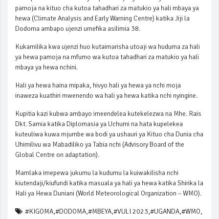
pamoja na kituo cha kutoa tahadhari za matukio ya hali mbaya ya
hewa (Climate Analysis and Early Warning Centre) katika Jiji la
Dodoma ambapo ujenzi umefika asilimia 38.
Kukamilika kwa ujenzi huo kutaimarisha utoaji wa huduma za hali
ya hewa pamoja na mfumo wa kutoa tahadhari za matukio ya hali
mbaya ya hewa nchini.
Hali ya hewa haina mipaka, hivyo hali ya hewa ya nchi moja
inaweza kuathiri mwenendo wa hali ya hewa katika nchi nyingine.
Kupitia kazi kubwa ambayo imeendelea kutekelezwa na Mhe. Rais
Dkt. Samia katika Diplomasia ya Uchumi na hata kupelekea
kuteuliwa kuwa mjumbe wa bodi ya ushauri ya Kituo cha Dunia cha
Uhimilivu wa Mabadiliko ya Tabia nchi (Advisory Board of the
Global Centre on adaptation).
Mamlaka imepewa jukumu la kudumu la kuiwakilisha nchi
kiutendaji/kiufundi katika masuala ya hali ya hewa katika Shirika la
Hali ya Hewa Duniani (World Meteorological Organization – WMO).
#KIGOMA
,
#DODOMA
,
#MBEYA
,
#VULI 2023
,
#UGANDA
,
#WMO
,