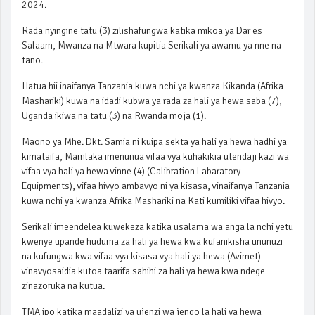
2024.
Rada nyingine tatu (3) zilishafungwa katika mikoa ya Dar es
Salaam, Mwanza na Mtwara kupitia Serikali ya awamu ya nne na
tano.
Hatua hii inaifanya Tanzania kuwa nchi ya kwanza Kikanda (Afrika
Mashariki) kuwa na idadi kubwa ya rada za hali ya hewa saba (7),
Uganda ikiwa na tatu (3) na Rwanda moja (1).
Maono ya Mhe. Dkt. Samia ni kuipa sekta ya hali ya hewa hadhi ya
kimataifa, Mamlaka imenunua vifaa vya kuhakikia utendaji kazi wa
vifaa vya hali ya hewa vinne (4) (Calibration Labaratory
Equipments), vifaa hivyo ambavyo ni ya kisasa, vinaifanya Tanzania
kuwa nchi ya kwanza Afrika Mashariki na Kati kumiliki vifaa hivyo.
Serikali imeendelea kuwekeza katika usalama wa anga la nchi yetu
kwenye upande huduma za hali ya hewa kwa kufanikisha ununuzi
na kufungwa kwa vifaa vya kisasa vya hali ya hewa (Avimet)
vinavyosaidia kutoa taarifa sahihi za hali ya hewa kwa ndege
zinazoruka na kutua.
TMA ipo katika maadalizi ya ujenzi wa jengo la hali ya hewa