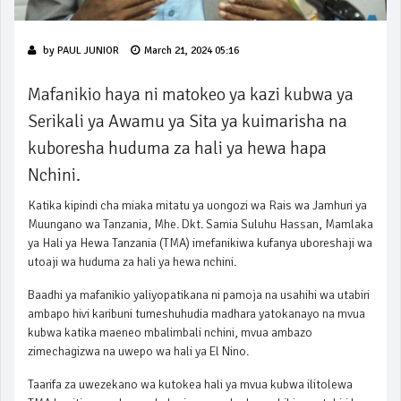
by
PAUL JUNIOR
March 21, 2024 05:16
Mafanikio haya ni matokeo ya kazi kubwa ya
Serikali ya Awamu ya Sita ya kuimarisha na
kuboresha huduma za hali ya hewa hapa
Nchini.
Katika kipindi cha miaka mitatu ya uongozi wa Rais wa Jamhuri ya
Muungano wa Tanzania, Mhe. Dkt. Samia Suluhu Hassan, Mamlaka
ya Hali ya Hewa Tanzania (TMA) imefanikiwa kufanya uboreshaji wa
utoaji wa huduma za hali ya hewa nchini.
Baadhi ya mafanikio yaliyopatikana ni pamoja na usahihi wa utabiri
ambapo hivi karibuni tumeshuhudia madhara yatokanayo na mvua
kubwa katika maeneo mbalimbali nchini, mvua ambazo
zimechagizwa na uwepo wa hali ya El Nino.
Taarifa za uwezekano wa kutokea hali ya mvua kubwa ilitolewa