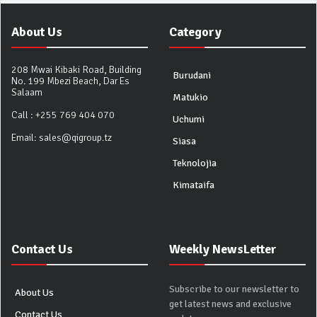
About Us
Category
208 Mwai Kibaki Road, Building
Burudani
No. 199 Mbezi Beach, Dar Es
Salaam
Matukio
Call :
+255 769 404 070
Uchumi
Email:
sales@qigroup.tz
Siasa
Teknolojia
Kimataifa
Contact Us
Weekly NewsLetter
Subscribe to our newsletter to
About Us
get latest news and exclusive
Contact Us