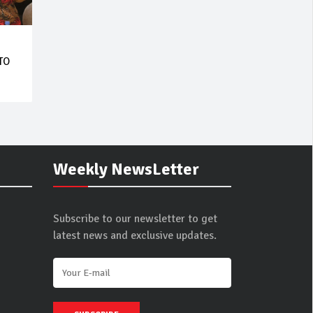
TO
Weekly NewsLetter
Subscribe to our newsletter to get
latest news and exclusive updates.