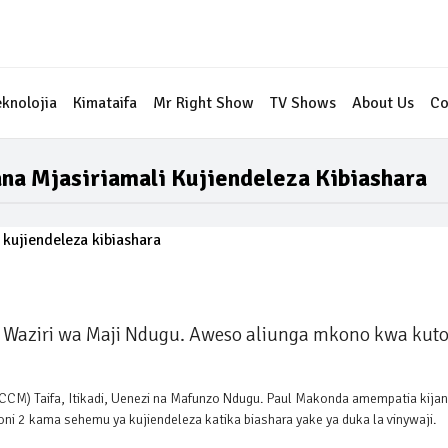
eknolojia
Kimataifa
Mr Right Show
TV Shows
About Us
Co
na Mjasiriamali Kujiendeleza Kibiashara
 Waziri wa Maji Ndugu. Aweso aliunga mkono kwa kut
CM) Taifa, Itikadi, Uenezi na Mafunzo Ndugu. Paul Makonda amempatia kija
ni 2 kama sehemu ya kujiendeleza katika biashara yake ya duka la vinywaji.