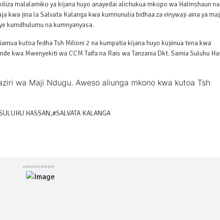
iliza malalamiko ya kijana huyo anayedai alichukua mkopo wa Halmshauri na
aja kwa jina la Salvata Kalanga kwa kumnunulia bidhaa za vinywaji aina ya maj
maye kumdhulumu na kumnyanyasa.
amua kutoa fedha Tsh Milioni 2 na kumpatia kijana huyo kujiinua tena kwa
ende kwa Mwenyekiti wa CCM Taifa na Rais wa Tanzania Dkt. Samia Suluhu H
ziri wa Maji Ndugu. Aweso aliunga mkono kwa kutoa Tsh
 SULUHU HASSAN
,
#SALVATA KALANGA