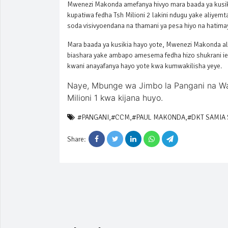
Mwenezi Makonda amefanya hivyo mara baada ya kusik
kupatiwa fedha Tsh Milioni 2 lakini ndugu yake aliyemt
soda visivyoendana na thamani ya pesa hiyo na hati
Mara baada ya kusikia hayo yote, Mwenezi Makonda ali
biashara yake ambapo amesema fedha hizo shukrani i
kwani anayafanya hayo yote kwa kumwakilisha yeye.
Naye, Mbunge wa Jimbo la Pangani na Wa
Milioni 1 kwa kijana huyo.
#PANGANI
,
#CCM
,
#PAUL MAKONDA
,
#DKT SAMIA
Share: