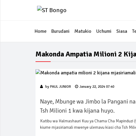
Home
Burudani
Matukio
Uchumi
Siasa
T
Makonda Ampatia Milioni 2 Kija
by
PAUL JUNIOR
January 22, 2024 07:40
Naye, Mbunge wa Jimbo la Pangani na
Tsh Milioni 1 kwa kijana huyo.
Katibu wa Halmashauri Kuu ya Chama Cha Mapinduzi (C
kiume mjasiriamali mwenye ulemavu kiasi cha Tsh Milio