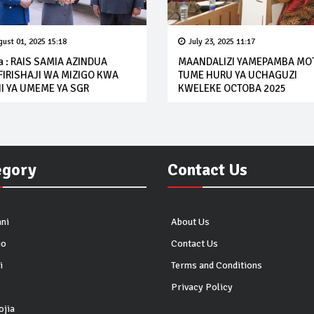
ust 01, 2025 15:18
July 23, 2025 11:17
a : RAIS SAMIA AZINDUA
MAANDALIZI YAMEPAMBA MO
IRISHAJI WA MIZIGO KWA
TUME HURU YA UCHAGUZI
I YA UMEME YA SGR
KWELEKE OCTOBA 2025
egory
Contact Us
ni
About Us
io
Contact Us
i
Terms and Conditions
Privacy Policy
ojia