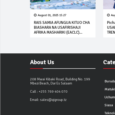
August 01, 2025 15:27
Aug
RAIS SAMIA AFUNGUA KITUO CHA
Pich
BIASHARA NA USAFIRISHAJI
USAF
AFRIKA MASHARIKI (EACLC)
TREN
UBUNGO, DAR ES SALAAM
About Us
Cat
208 Mwai Kibaki Road, Building No. 199
Buruda
Mbezi Beach, Dar Es Salaam
Matuk
Call :
+255 769 404 070
Uchum
Email:
sales@qigroup.tz
Siasa
Teknol